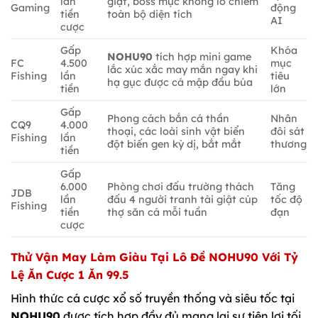
lần
giật, boss mực khổng lồ chiếm
Gaming
động
tiền
toàn bộ diện tích
AI
cược
Gấp
Khóa
NOHU90
tích hợp mini game
FC
4.500
mục
lắc xúc xắc may mắn ngay khi
Fishing
lần
tiêu
hạ gục được cá mập đầu búa
tiền
lớn
Gấp
Phong cách bắn cá thần
Nhân
CQ9
4.000
thoại, các loài sinh vật biển
đôi sát
Fishing
lần
đột biến gen kỳ dị, bắt mắt
thương
tiền
Gấp
6.000
Phòng chơi đấu trường thách
Tăng
JDB
lần
đấu 4 người tranh tài giật cúp
tốc độ
Fishing
tiền
thợ săn cá mỗi tuần
đạn
cược
Thử Vận May Làm Giàu Tại Lô Đề NOHU90 Với Tỷ
Lệ Ăn Cược 1 Ăn 99.5
Hình thức cá cược xổ số truyền thống và siêu tốc tại
NOHU90
được tích hợp đầy đủ mang lại sự tiện lợi tối