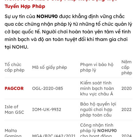
Tuyến Hợp Pháp
Sự uy tín của
NOHU90
được khẳng định vững chắc
qua các chứng nhận pháp lý từ những tổ chức quản lý
cờ bạc quốc tế. Người chơi hoàn toàn yên tâm về tính
minh bạch và độ an toàn tuyệt đối khi tham gia chơi
tại NOHU.
Năm
Tổ chức
Phạm vi bảo hộ
Mã số giấy phép
cấp
cấp phép
pháp lý
phép
Kiểm soát tính
PAGCOR
OGL-2020-085
minh bạch toàn
2020
khu vực châu Á
Bảo hộ quyền lợi
Isle of
IOM-UK-9932
người chơi hợp
2022
Man GSC
pháp toàn cầu
Công nhận tính
Malta
pháp lý
NOHU90
Gaming
MGA/B2C/442/2021
cho hoạt động
2024