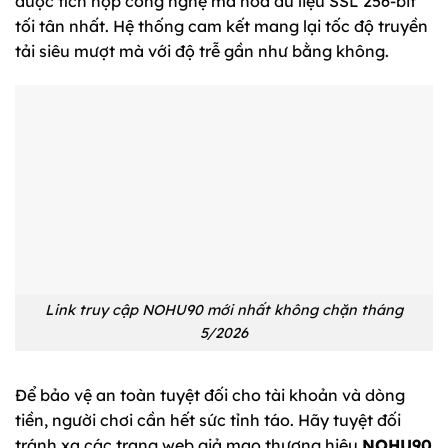
được tích hợp công nghệ mã hóa dữ liệu SSL 256-bit
tối tân nhất. Hệ thống cam kết mang lại tốc độ truyền
tải siêu mượt mà với độ trễ gần như bằng không.
Link truy cập NOHU90 mới nhất không chặn tháng
5/2026
Để bảo vệ an toàn tuyệt đối cho tài khoản và dòng
tiền, người chơi cần hết sức tỉnh táo. Hãy tuyệt đối
tránh xa các trang web giả mạo thương hiệu
NOHU90