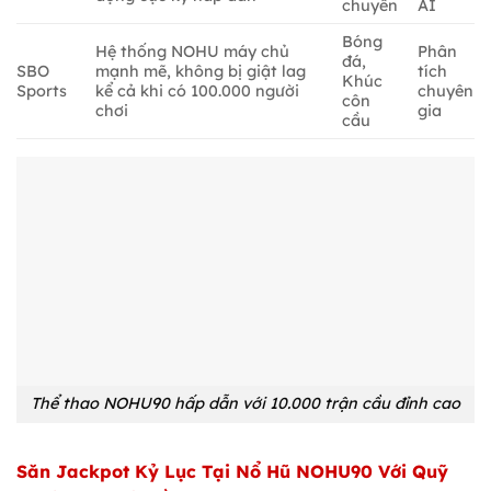
chuyền
AI
Bóng
Hệ thống NOHU máy chủ
Phân
đá,
SBO
mạnh mẽ, không bị giật lag
tích
Khúc
Sports
kể cả khi có 100.000 người
chuyên
côn
chơi
gia
cầu
Thể thao NOHU90 hấp dẫn với 10.000 trận cầu đỉnh cao
Săn Jackpot Kỷ Lục Tại Nổ Hũ NOHU90 Với Quỹ