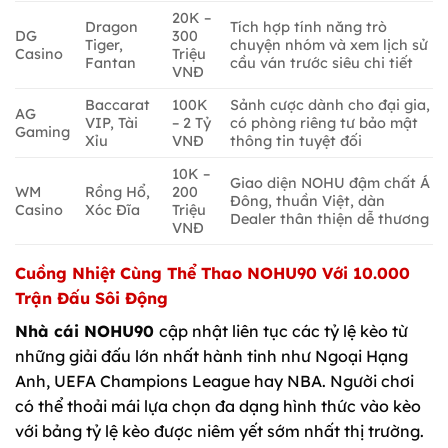
20K –
Dragon
Tích hợp tính năng trò
DG
300
Tiger,
chuyện nhóm và xem lịch sử
Casino
Triệu
Fantan
cầu ván trước siêu chi tiết
VNĐ
Baccarat
100K
Sảnh cược dành cho đại gia,
AG
VIP, Tài
– 2 Tỷ
có phòng riêng tư bảo mật
Gaming
Xỉu
VNĐ
thông tin tuyệt đối
10K –
Giao diện NOHU đậm chất Á
WM
Rồng Hổ,
200
Đông, thuần Việt, dàn
Casino
Xóc Đĩa
Triệu
Dealer thân thiện dễ thương
VNĐ
Cuồng Nhiệt Cùng Thể Thao NOHU90 Với 10.000
Trận Đấu Sôi Động
Nhà cái NOHU90
cập nhật liên tục các tỷ lệ kèo từ
những giải đấu lớn nhất hành tinh như Ngoại Hạng
Anh, UEFA Champions League hay NBA. Người chơi
có thể thoải mái lựa chọn đa dạng hình thức vào kèo
với bảng tỷ lệ kèo được niêm yết sớm nhất thị trường.