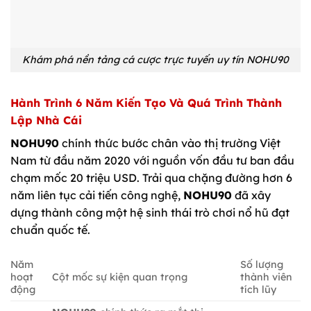
Khám phá nền tảng cá cược trực tuyến uy tín NOHU90
Hành Trình 6 Năm Kiến Tạo Và Quá Trình Thành
Lập Nhà Cái
NOHU90
chính thức bước chân vào thị trường Việt
Nam từ đầu năm 2020 với nguồn vốn đầu tư ban đầu
chạm mốc 20 triệu USD. Trải qua chặng đường hơn 6
năm liên tục cải tiến công nghệ,
NOHU90
đã xây
dựng thành công một hệ sinh thái trò chơi nổ hũ đạt
chuẩn quốc tế.
Năm
Số lượng
hoạt
Cột mốc sự kiện quan trọng
thành viên
động
tích lũy