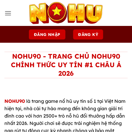
Bỏ
qua
nội
dung
ĐĂNG NHẬP
ĐĂNG KÝ
NOHU90 - TRANG CHỦ NOHU90
CHÍNH THỨC UY TÍN #1 CHÂU Á
2026
NOHU90
là trang game nổ hũ uy tín số 1 tại Việt Nam
hiện tại, nhà cái tự hào mang đến không gian giải trí
đỉnh cao với hơn 2500+ trò nỗ hũ đổi thưởng hấp dẫn
nhất 2026. Người chơi sẽ được trải nghiệm hệ thống
nạp rút tự động cực kỳ nhanh chóng và bảo mật