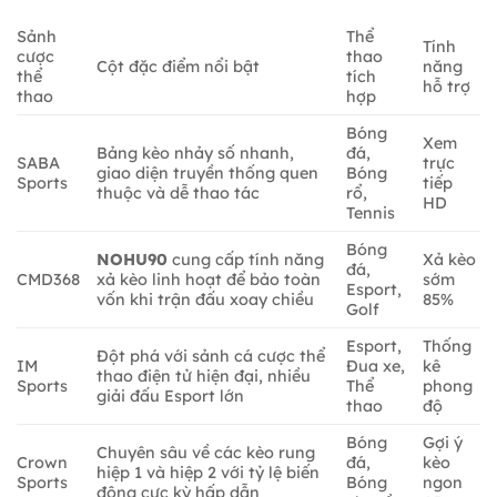
Sảnh
Thể
Tính
cược
thao
Cột đặc điểm nổi bật
năng
thể
tích
hỗ trợ
thao
hợp
Bóng
Xem
Bảng kèo nhảy số nhanh,
đá,
SABA
trực
giao diện truyền thống quen
Bóng
Sports
tiếp
thuộc và dễ thao tác
rổ,
HD
Tennis
Bóng
NOHU90
cung cấp tính năng
Xả kèo
đá,
CMD368
xả kèo linh hoạt để bảo toàn
sớm
Esport,
vốn khi trận đấu xoay chiều
85%
Golf
Esport,
Thống
Đột phá với sảnh cá cược thể
IM
Đua xe,
kê
thao điện tử hiện đại, nhiều
Sports
Thể
phong
giải đấu Esport lớn
thao
độ
Bóng
Gợi ý
Chuyên sâu về các kèo rung
Crown
đá,
kèo
hiệp 1 và hiệp 2 với tỷ lệ biến
Sports
Bóng
ngon
động cực kỳ hấp dẫn