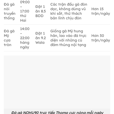
09:00
Đá gà
Các trận đấu gà đòn
–
Đặt 1
nòi
dọc, không dùng vũ
Hơn 15
17:00
ăn 8.5
truyền
khí sắt, thử thách
trận/ngày
thứ
BDD
thống
bản lĩnh chịu đòn
Hai
14:00
Đá gà
Giống gà Mỹ hung
–
Đặt 1
Mỹ
hãn, lao vào đá trực
Hơn 30
22:00
ăn 9.2
cựa
diện với những cú
trận/ngày
hàng
Wala
tròn
đâm thủng nội tạng
ngày
Đá gà NOHU90 trực tiếp Thomo cực nóng mỗi ngày