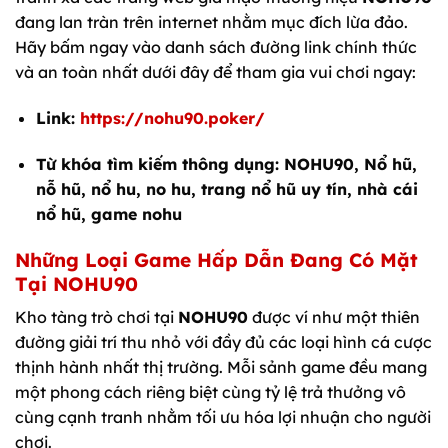
đang lan tràn trên internet nhằm mục đích lừa đảo.
Hãy bấm ngay vào danh sách đường link chính thức
và an toàn nhất dưới đây để tham gia vui chơi ngay:
Link:
https://nohu90.poker/
Từ khóa tìm kiếm thông dụng: NOHU90, Nổ hũ,
nỗ hũ, nổ hu, no hu, trang nổ hũ uy tín, nhà cái
nổ hũ, game nohu
Những Loại Game Hấp Dẫn Đang Có Mặt
Tại NOHU90
Kho tàng trò chơi tại
NOHU90
được ví như một thiên
đường giải trí thu nhỏ với đầy đủ các loại hình cá cược
thịnh hành nhất thị trường. Mỗi sảnh game đều mang
một phong cách riêng biệt cùng tỷ lệ trả thưởng vô
cùng cạnh tranh nhằm tối ưu hóa lợi nhuận cho người
chơi.